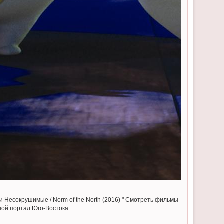
 Несокрушимые / Norm of the North (2016) " Смотреть фильмы
ной портал Юго-Востока