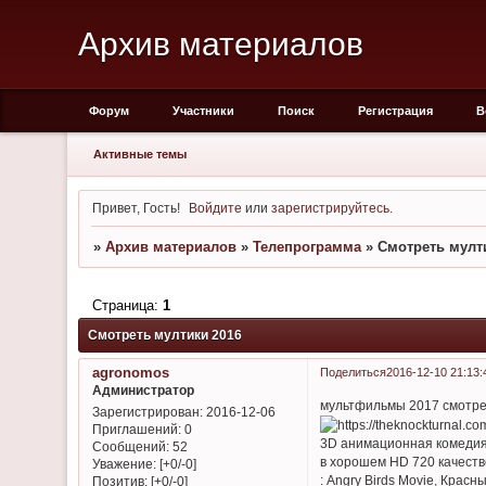
Архив материалов
Форум
Участники
Поиск
Регистрация
В
Активные темы
Привет, Гость!
Войдите
или
зарегистрируйтесь
.
»
Архив материалов
»
Телепрограмма
»
Смотреть мулт
Страница:
1
Смотреть мултики 2016
agronomos
Поделиться
2016-12-10 21:13:
Администратор
мультфильмы 2017 смотре
Зарегистрирован
: 2016-12-06
Приглашений:
0
3D анимационная комедия
Сообщений:
52
в хорошем HD 720 качеств
Уважение:
[+0/-0]
: Angry Birds Movie, Крас
Позитив:
[+0/-0]