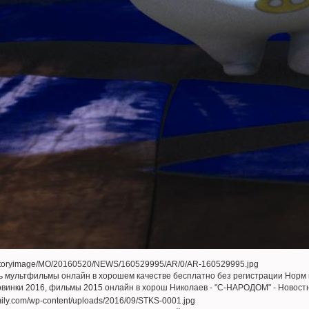
ь мультфильмы онлайн в хорошем качестве бесплатно без регистрации Норм и
овинки 2016, фильмы 2015 онлайн в хорош Николаев - "С-НАРОДОМ" - Новост