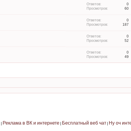
0
60
0
187
0
52
0
49
Реклама в ВК и интернете
Бесплатный веб чат
Ну оч инт
|
|
|