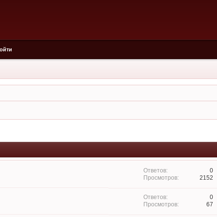
ойти
0
2152
0
67