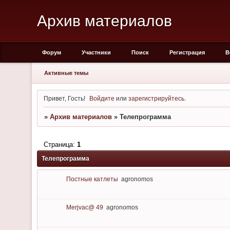
Архив материалов
Форум
Участники
Поиск
Регистрация
В
Активные темы
Привет, Гость!
Войдите
или
зарегистрируйтесь
.
»
Архив материалов
»
Телепрограмма
Страница:
1
Телепрограмма
Постные катлеты
agronomos
Merjvac@ 49
agronomos